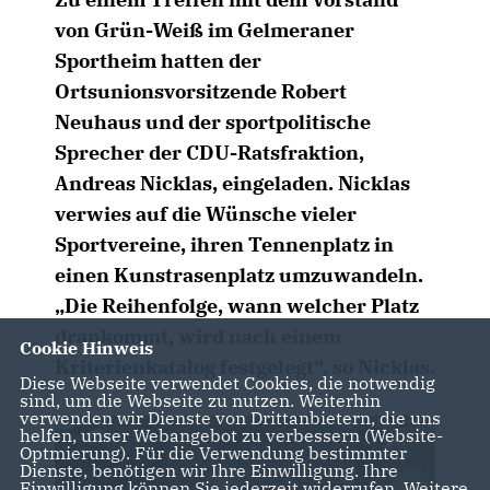
von Grün-Weiß im Gelmeraner
Sportheim hatten der
Ortsunionsvorsitzende Robert
Neuhaus und der sportpolitische
Sprecher der CDU-Ratsfraktion,
Andreas Nicklas, eingeladen. Nicklas
verwies auf die Wünsche vieler
Sportvereine, ihren Tennenplatz in
einen Kunstrasenplatz umzuwandeln.
Die Reihenfolge, wann welcher Platz
drankommt, wird nach einem
Cookie Hinweis
Kriterienkatalog festgelegt“, so Nicklas.
Diese Webseite verwendet Cookies, die notwendig
sind, um die Webseite zu nutzen. Weiterhin
verwenden wir Dienste von Drittanbietern, die uns
helfen, unser Webangebot zu verbessern (Website-
Optmierung). Für die Verwendung bestimmter
Dienste, benötigen wir Ihre Einwilligung. Ihre
Einwilligung können Sie jederzeit widerrufen. Weitere