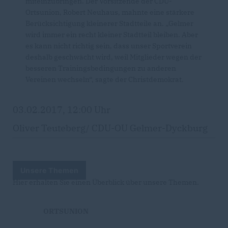
miteinzubringen. Der Vorsitzende der CDU-
Ortsunion, Robert Neuhaus, mahnte eine stärkere
Berücksichtigung kleinerer Stadtteile an. „Gelmer
wird immer ein recht kleiner Stadtteil bleiben. Aber
es kann nicht richtig sein, dass unser Sportverein
deshalb geschwächt wird, weil Mitglieder wegen der
besseren Trainingsbedingungen zu anderen
Vereinen wechseln“, sagte der Christdemokrat.
03.02.2017, 12:00 Uhr
Oliver Teuteberg/ CDU-OU Gelmer-Dyckburg
Unsere Themen
Hier erhalten Sie einen Überblick über unsere Themen.
ORTSUNION