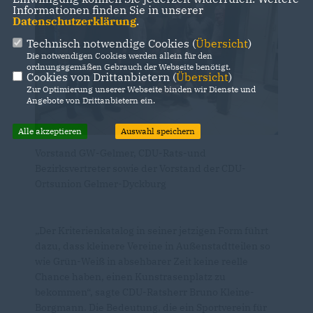
Informationen finden Sie in unserer
Datenschutzerklärung
.
Technisch notwendige Cookies (
Übersicht
)
Die notwendigen Cookies werden allein für den
ordnungsgemäßen Gebrauch der Webseite benötigt.
Cookies von Drittanbietern (
Übersicht
)
Zur Optimierung unserer Webseite binden wir Dienste und
Angebote von Drittanbietern ein.
Alle akzeptieren
Auswahl speichern
Vorstand GW-Gelmer, CDU-Rats-und
Bezirksvertreter sowie der Vorstand der CDU-
Ortsunion Gelmer-Dyckburg
Der Kriterienkatalog in seiner jetzigen Form führt
dazu, dass kleinere Vereine in Außenstadtteilen so
wie Grün-Weiß in absehbarer Zeit keine reelle
Chance haben, einen Kunstrasenplatz zu
bekommen“, sagte CDU-Ratsherr Bruno Kleine-
Borgmann. Die Bedeutung, die ein Sportverein für