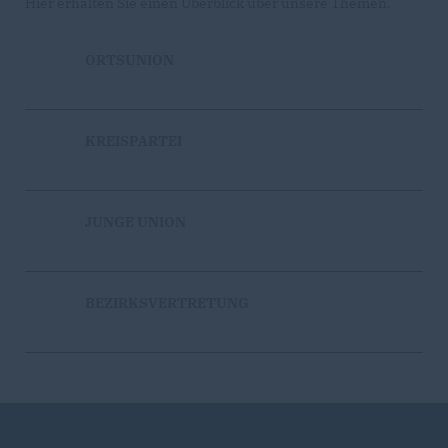
Hier erhalten Sie einen Überblick über unsere Themen.
ORTSUNION
KREISPARTEI
JUNGE UNION
BEZIRKSVERTRETUNG