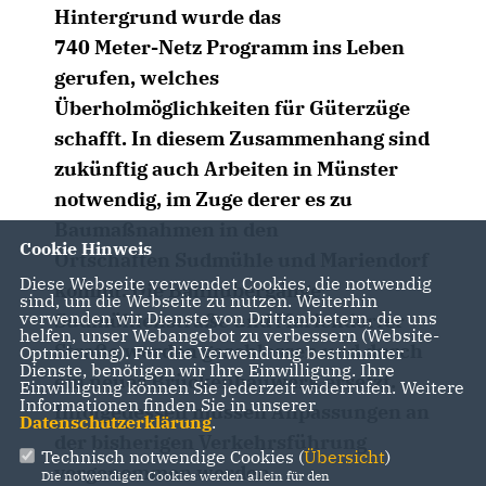
Hintergrund wurde das
740 Meter-Netz Programm ins Leben
gerufen, welches
Überholmöglichkeiten für Güterzüge
schafft. In diesem Zusammenhang sind
zukünftig auch Arbeiten in Münster
notwendig, im Zuge derer es zu
Baumaßnahmen in den
Cookie Hinweis
Ortschaften Sudmühle und Mariendorf
Diese Webseite verwendet Cookies, die notwendig
kommt. Die Bahnübergänge
sind, um die Webseite zu nutzen. Weiterhin
verwenden wir Dienste von Drittanbietern, die uns
Sudmühlenstraße und Mariendorfer
helfen, unser Webangebot zu verbessern (Website-
Straße werden geschlossen und durch
Optmierung). Für die Verwendung bestimmter
Dienste, benötigen wir Ihre Einwilligung. Ihre
ein neues Brückenbauwerk ersetzt.
Einwilligung können Sie jederzeit widerrufen. Weitere
Informationen finden Sie in unserer
Infolgedessen müssen Anpassungen an
Datenschutzerklärung
.
der bisherigen Verkehrsführung
Technisch notwendige Cookies (
Übersicht
)
vorgenommen werden.
Die notwendigen Cookies werden allein für den